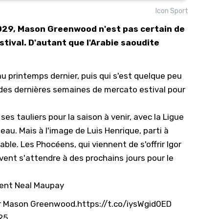
Icon Sport
10/
2029, Mason Greenwood n'est pas certain de
09/
estival. D'autant que l'Arabie saoudite
09/
09/
u printemps dernier, puis qui s'est quelque peu
09/
 des dernières semaines de mercato estival pour
09/
09/
 ses tauliers pour la saison à venir, avec la Ligue
08/
au. Mais à l'image de Luis Henrique, parti à
able. Les Phocéens, qui viennent de s'offrir Igor
ent s'attendre à des prochains jours pour le
hent Neal Maupay
or Mason Greenwood.
https://t.co/iysWgid0ED
25