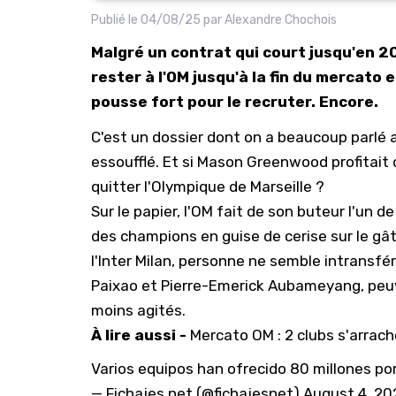
Publié le
04/08/25
par
Alexandre Chochois
Malgré un contrat qui court jusqu'en 
rester à l'OM jusqu'à la fin du mercato 
pousse fort pour le recruter. Encore.
C'est un dossier dont on a beaucoup parlé a
essoufflé. Et si Mason Greenwood profitait
quitter l'
Olympique de Marseille
?
Sur le papier, l'OM fait de son buteur l'un de
des champions en guise de cerise sur le gâte
l'Inter Milan, personne ne semble intransfér
Paixao et Pierre-Emerick Aubameyang, peuv
moins agités.
À lire aussi -
Mercato OM : 2 clubs s'arrac
Varios equipos han ofrecido 80 millones p
— Fichajes.net (@fichajesnet)
August 4, 20