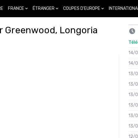
FRANCE
ÉTRANGER
COUPES D'EUROPE
INTERNATIONA
RE
r Greenwood, Longoria
Télé
14/
14/
13/
13/
13/
13/
13/
13/
12/