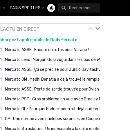
L
PARIS SPORTIFS
Changer de thème
L'ACTU EN DIRECT
chargez l'appli mobile de DailyMercato !
01
Mercato ASSE : Encore un refus pour Varane !
01
Mercato Lens : Morgan Guilavogui dans les pas de Will Still ?
01
Mercato ASSE : Ça se précise pour Zuriko Davitashvili
01
Mercato OM : Medhi Benatia a déjà trouvé le remplaçant de Robinio
01
Mercato ASSE : Porte de sortie trouvée pour Dylan Batubinsika
01
Mercato PSG : Gros problème en vue avec Bradley Barcola ?
01
Mercato OL : Pourquoi Endrick pourrait déjà quitter Lyon en janvier
01
OM : Une compo avec quelques surprises en Coupe de France
01
Mercato Strasbourg : Un indésirable a la cote en Serie A