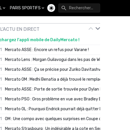
L
PARIS SPORTIFS
Changer de thème
L'ACTU EN DIRECT
chargez l'appli mobile de DailyMercato !
01
Mercato ASSE : Encore un refus pour Varane !
01
Mercato Lens : Morgan Guilavogui dans les pas de Will Still ?
01
Mercato ASSE : Ça se précise pour Zuriko Davitashvili
01
Mercato OM : Medhi Benatia a déjà trouvé le remplaçant de Robinio
01
Mercato ASSE : Porte de sortie trouvée pour Dylan Batubinsika
01
Mercato PSG : Gros problème en vue avec Bradley Barcola ?
01
Mercato OL : Pourquoi Endrick pourrait déjà quitter Lyon en janvier
01
OM : Une compo avec quelques surprises en Coupe de France
01
Mercato Strasbourg : Un indésirable a la cote en Serie A