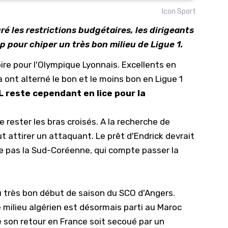
Icon Sport
10/
é les restrictions budgétaires, les dirigeants
09/
p pour chiper un très bon milieu de Ligue 1.
09/
oire pour
l'Olympique Lyonnais
. Excellents en
09/
ont alterné le bon et le moins bon en Ligue 1
09/
OL reste cependant en lice pour la
09/
09/
e rester les bras croisés. A la recherche de
08/
ut attirer un attaquant.
Le prêt d'Endrick devrait
e pas la Sud-Coréenne, qui compte passer la
u très bon début de saison du SCO d'Angers.
e milieu algérien est désormais parti au Maroc
ue son retour en France soit secoué par un