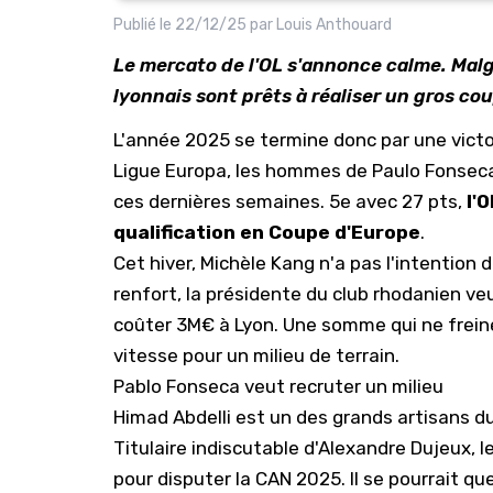
Publié le
22/12/25
par
Louis Anthouard
Le mercato de l'OL s'annonce calme. Malgr
lyonnais sont prêts à réaliser un gros cou
L'année 2025 se termine donc par une vict
Ligue Europa, les hommes de Paulo Fonseca 
ces dernières semaines. 5e avec 27 pts,
l'
qualification en Coupe d'Europe
.
Cet hiver, Michèle Kang n'a pas l'intention d
renfort, la présidente du club rhodanien ve
coûter 3M€ à Lyon
. Une somme qui ne frein
vitesse pour un milieu de terrain.
Pablo Fonseca veut recruter un milieu
Himad Abdelli est un des grands artisans d
Titulaire indiscutable d'Alexandre Dujeux, l
pour disputer la CAN 2025. Il se pourrait q