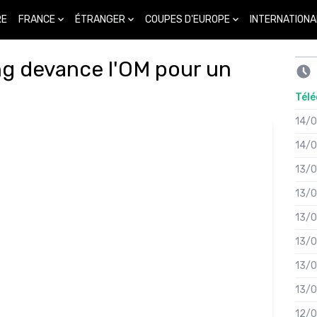
FRANCE
ÉTRANGER
COUPES D'EUROPE
INTERNATIONA
RE
ng devance l'OM pour un
Télé
14/
14/
13/
13/
13/
13/
13/
13/
12/