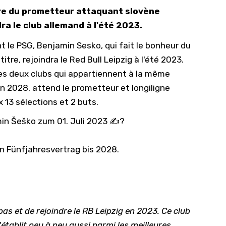
ture du prometteur attaquant slovène
10/
ra le club allemand à l'été 2023.
09/
t le PSG, Benjamin Sesko, qui fait le bonheur du
09/
tre, rejoindra le Red Bull Leipzig à l'été 2023.
09/
 les deux clubs qui appartiennent à la même
09/
en 2028, attend le prometteur et longiligne
09/
 13 sélections et 2 buts.
09/
in Šeško zum 01. Juli 2023 ✍️?
08/
en Fünfjahresvertrag bis 2028.
pas et de rejoindre le RB Leipzig en 2023. Ce club
établit peu à peu aussi parmi les meilleures