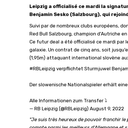
Leipzig a officialisé ce mardi la signa
Benjamin Sesko (Salzbourg), qui rejoind
Suivi par de nombreux clubs européens, don
Red Bull Salzbourg, champion d'Autriche en ti
Ce futur deal a été officialisé ce mardi par
galaxie. Un contrat de cinq ans, soit jusqu'
(1,95m) attaquant international slovène aux
#RBLeipzig
verpflichtet Sturmjuwel Benjam
Der slowenische Nationalspieler erhält ein
Alle Informationen zum Transfer ⤵️
— RB Leipzig (@RBLeipzig)
August 9, 2022
"Je suis très heureux de pouvoir franchir le 
compte parmi les meilleurs d'Allemagne et s'