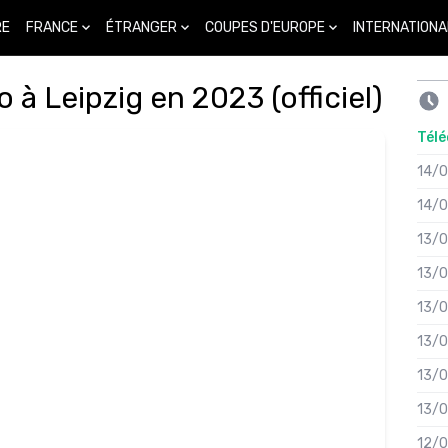
FRANCE
ÉTRANGER
COUPES D'EUROPE
INTERNATIONA
RE
à Leipzig en 2023 (officiel)
Télé
14/
14/
13/
13/
13/
13/
13/
13/
12/