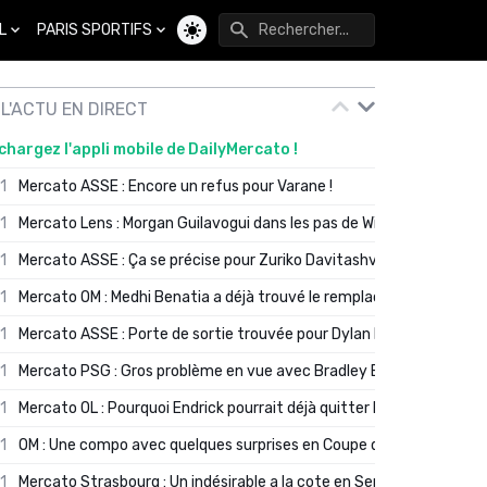
L
PARIS SPORTIFS
Changer de thème
L'ACTU EN DIRECT
chargez l'appli mobile de DailyMercato !
01
Mercato ASSE : Encore un refus pour Varane !
01
Mercato Lens : Morgan Guilavogui dans les pas de Will Still ?
01
Mercato ASSE : Ça se précise pour Zuriko Davitashvili
01
Mercato OM : Medhi Benatia a déjà trouvé le remplaçant de Robinio
01
Mercato ASSE : Porte de sortie trouvée pour Dylan Batubinsika
01
Mercato PSG : Gros problème en vue avec Bradley Barcola ?
01
Mercato OL : Pourquoi Endrick pourrait déjà quitter Lyon en janvier
01
OM : Une compo avec quelques surprises en Coupe de France
01
Mercato Strasbourg : Un indésirable a la cote en Serie A