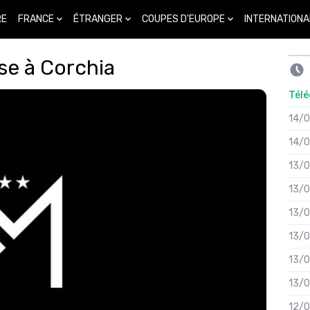
FRANCE
ÉTRANGER
COUPES D'EUROPE
INTERNATIONA
RE
se à Corchia
Télé
14/
14/
13/
13/
13/
13/
13/
13/
12/