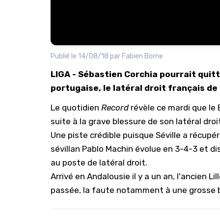
Publié le
14/08/18
par
Fabien Borne
LIGA - Sébastien Corchia pourrait quitte
portugaise, le latéral droit français de
Le quotidien
Record
révèle ce mardi que le 
suite à la grave blessure de son latéral dro
Une piste crédible puisque Séville a récupér
sévillan Pablo Machin évolue en 3-4-3 et d
au poste de latéral droit.
Arrivé en Andalousie il y a un an, l'ancien L
passée, la faute notamment à une grosse bl