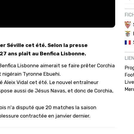
12/
FIC
12/
12/
12/
r Séville cet été. Selon la presse
12/
 27 ans plaît au Benfica Lisbonne.
LIE
11/0
Benfica Lisbonne aimerait se faire prêter Corchia
Pro
11/0
it nigérain Tyronne Ebuehi.
Foot
11/0
é Aleix Vidal cet été. Le nouvel entraîneur
Live
Mer
ispose aussi de Jésus Navas, et donc de Corchia,
11/0
10/
illois n'a disputé que 20 matches la saison
10/
essure contractée en janvier dernier.
10/
10/