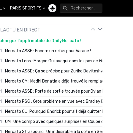
L
PARIS SPORTIFS
Changer de thème
L'ACTU EN DIRECT
chargez l'appli mobile de DailyMercato !
01
Mercato ASSE : Encore un refus pour Varane !
01
Mercato Lens : Morgan Guilavogui dans les pas de Will Still ?
01
Mercato ASSE : Ça se précise pour Zuriko Davitashvili
01
Mercato OM : Medhi Benatia a déjà trouvé le remplaçant de Robinio
01
Mercato ASSE : Porte de sortie trouvée pour Dylan Batubinsika
01
Mercato PSG : Gros problème en vue avec Bradley Barcola ?
01
Mercato OL : Pourquoi Endrick pourrait déjà quitter Lyon en janvier
01
OM : Une compo avec quelques surprises en Coupe de France
01
Mercato Strasbourg : Un indésirable a la cote en Serie A