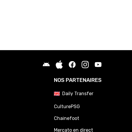
01
Mercato OM : la vente de Robinio Vaz se précise
01
Mercato OM : De Zerbi trouve une porte de sortie à Angel Gomes
01
PSG : Fabrizio Romano scelle l'avenir de Luis Enrique
01
Mercato OL : Une nouvelle porte se ferme pour Malick Fofana
01
Mercato Rennes : Une offre XXL arrive pour Kader Meïté
01
Mercato PSG : Fabian Ruiz vers une destination exotique ?
01
OM : Après le PSG, Medhi Benatia songe à un départ
01
PSG : Après De Zerbi, au tour de Luis Enrique d'être envoyé à Manch
NOS PARTENAIRES
Daily Transfer
CulturePSG
Chainefoot
Mercato en direct