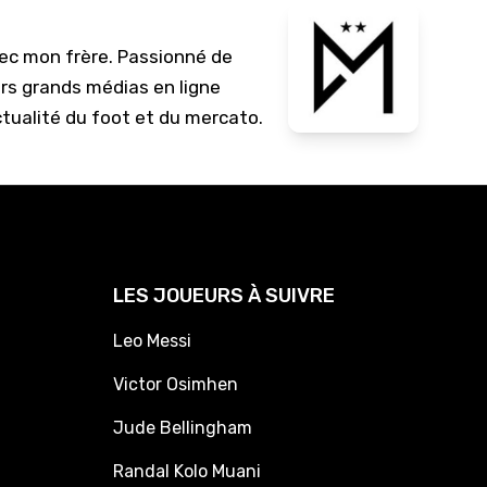
10/
vec mon frère. Passionné de
09/
urs grands médias en ligne
09/
ctualité du foot et du mercato.
09/
09/
09/
09/
08/
LES JOUEURS À SUIVRE
Leo Messi
Victor Osimhen
Jude Bellingham
Randal Kolo Muani