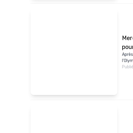
Merc
pou
Après
l'Olym
Publi