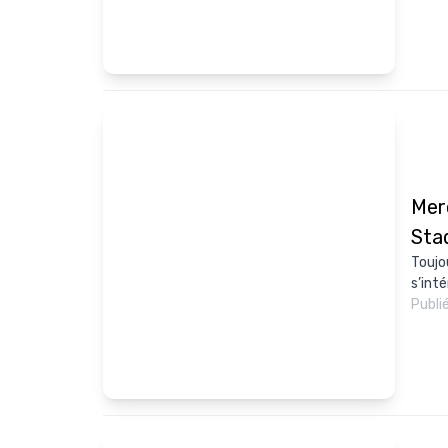
Mer
Sta
Toujou
s’int
Publi