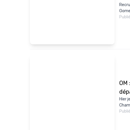
Recru
Gomes
Publi
OM 
dép
Hier j
Champi
Publi