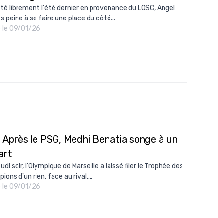
té librement l'été dernier en provenance du LOSC, Angel
 peine à se faire une place du côté...
é le 09/01/26
: Après le PSG, Medhi Benatia songe à un
art
eudi soir, l'Olympique de Marseille a laissé filer le Trophée des
ons d'un rien, face au rival,...
é le 09/01/26