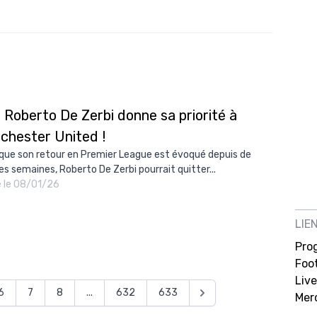
 Roberto De Zerbi donne sa priorité à
chester United !
 que son retour en Premier League est évoqué depuis de
es semaines, Roberto De Zerbi pourrait quitter...
é le 08/01/26
LIE
Pro
Foot
Live
6
7
8
...
632
633
Mer