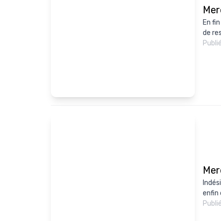
Merc
En fi
de res
Publi
Mer
Indés
enfin 
Publi