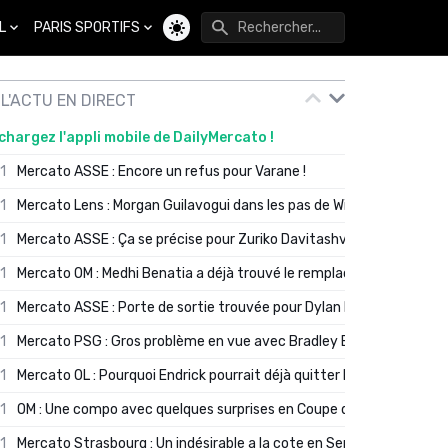
L
PARIS SPORTIFS
Changer de thème
L'ACTU EN DIRECT
chargez l'appli mobile de DailyMercato !
01
Mercato ASSE : Encore un refus pour Varane !
01
Mercato Lens : Morgan Guilavogui dans les pas de Will Still ?
01
Mercato ASSE : Ça se précise pour Zuriko Davitashvili
01
Mercato OM : Medhi Benatia a déjà trouvé le remplaçant de Robinio
01
Mercato ASSE : Porte de sortie trouvée pour Dylan Batubinsika
01
Mercato PSG : Gros problème en vue avec Bradley Barcola ?
01
Mercato OL : Pourquoi Endrick pourrait déjà quitter Lyon en janvier
01
OM : Une compo avec quelques surprises en Coupe de France
01
Mercato Strasbourg : Un indésirable a la cote en Serie A