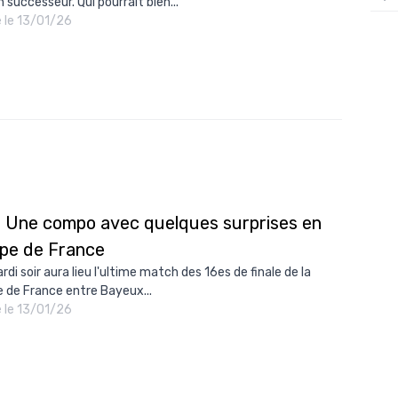
 successeur. Qui pourrait bien...
é le 13/01/26
12/
12/
12/
12/
12/
11/0
11/0
: Une compo avec quelques surprises en
11/0
pe de France
11/0
di soir aura lieu l'ultime match des 16es de finale de la
 de France entre Bayeux...
10/
é le 13/01/26
10/
10/
10/