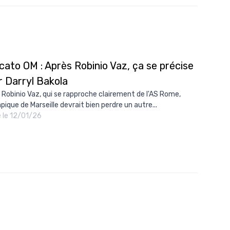
10/
09/
09/
ato OM : Après Robinio Vaz, ça se précise
09/
r Darryl Bakola
09/
 Robinio Vaz, qui se rapproche clairement de l'AS Rome,
09/
pique de Marseille devrait bien perdre un autre...
é le 12/01/26
09/
08/