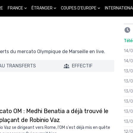
FRANCE
ÉTRANGER
COUPES D'EUROPE
INTERNATIONA
RE
Télé
14/
ferts du mercato Olympique de Marseille en live.
14/
AU TRANSFERTS
EFFECTIF
13/
13/
13/
13/
cato OM : Medhi Benatia a déjà trouvé le
13/
plaçant de Robinio Vaz
13/
io Vaz se dirigeant vers Rome, l'OM s'est déjà mis en quête
12/