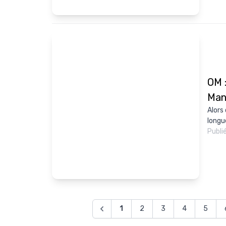
OM :
Man
Alors
longu
Publi
1
2
3
4
5