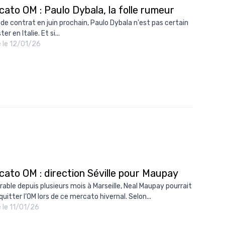
ato OM : Paulo Dybala, la folle rumeur
n de contrat en juin prochain, Paulo Dybala n'est pas certain
ter en Italie. Et si...
é le 12/01/26
cato OM : direction Séville pour Maupay
irable depuis plusieurs mois à Marseille, Neal Maupay pourrait
quitter l’OM lors de ce mercato hivernal. Selon...
é le 11/01/26