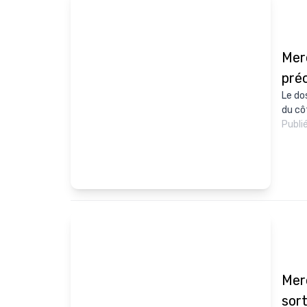
Merc
pré
Le do
du côt
Publi
Mer
sor