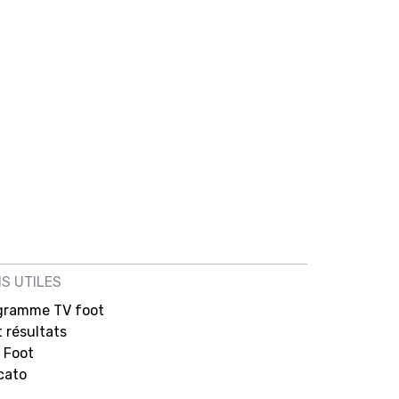
NS UTILES
gramme TV foot
 résultats
 Foot
cato