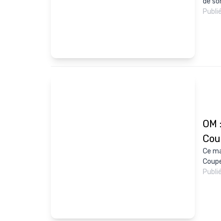
de son
Publi
OM 
Cou
Ce mar
Coupe
Publi