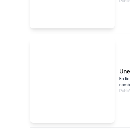
Publi
Une 
En fin
nombr
Publi