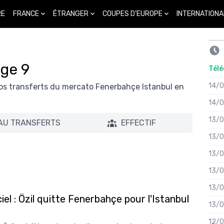
FRANCE
ÉTRANGER
COUPES D'EUROPE
INTERNATIONA
RE
age 9
Télé
14/
nfos transferts du mercato Fenerbahçe Istanbul en
14/
13/
AU TRANSFERTS
EFFECTIF
13/
13/
13/
13/
ciel : Özil quitte Fenerbahçe pour l'Istanbul
13/
12/