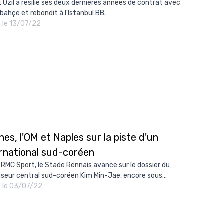
 Özil a résilié ses deux dernières années de contrat avec
bahçe et rebondit à l'Istanbul BB.
12/
é le 13/07/22
12/
12/
12/
12/
11/0
11/0
11/0
es, l'OM et Naples sur la piste d'un
ernational sud-coréen
11/0
 RMC Sport, le Stade Rennais avance sur le dossier du
10/
seur central sud-coréen Kim Min-Jae, encore sous...
10/
é le 03/07/22
10/
10/