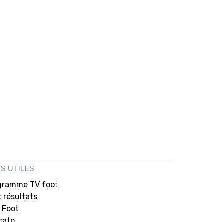
NS UTILES
gramme TV foot
 résultats
 Foot
cato