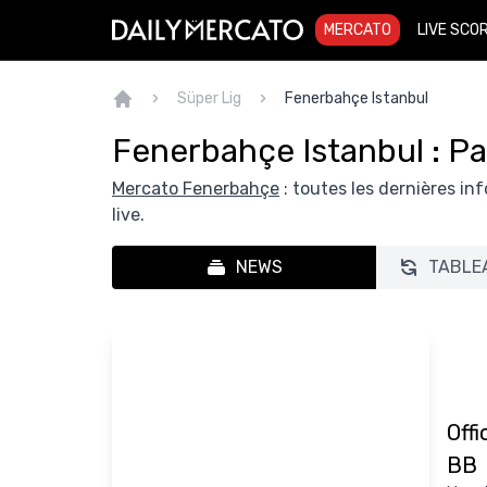
MERCATO
LIVE SCO
Süper Lig
Fenerbahçe Istanbul
Fenerbahçe Istanbul : P
Mercato Fenerbahçe
: toutes les dernières i
live.
NEWS
TABLE
Offi
BB