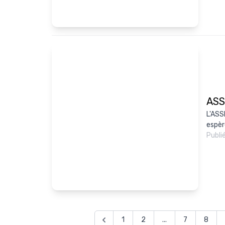
ASS
L'ASSE
espère
Publi
1
2
...
7
8