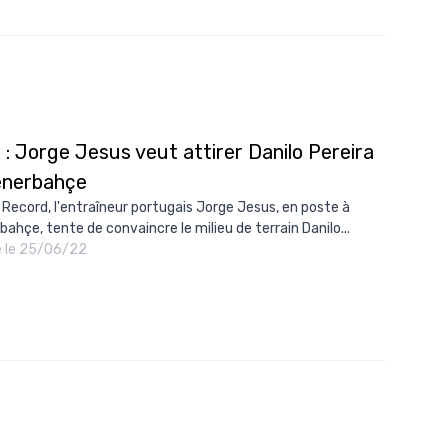
10/
09/
09/
09/
: Jorge Jesus veut attirer Danilo Pereira
09/
enerbahçe
09/
 Record, l'entraîneur portugais Jorge Jesus, en poste à
09/
bahçe, tente de convaincre le milieu de terrain Danilo...
é le 25/06/22
08/