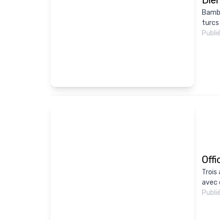
Bamba
turcs
Publi
Offi
Trois
avec q
Publi