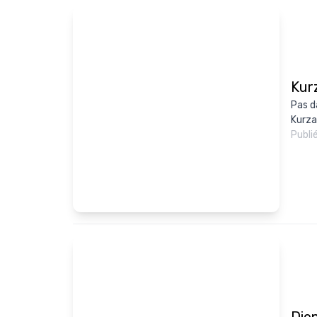
Kur
Pas d
Kurza
Publi
Dien