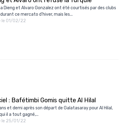
 Dieng et Alvaro Gonzalez ont été courtisés par des clubs
 durant ce mercato d'hiver, mais les...
é le 01/02/22
ciel : Bafétimbi Gomis quitte Al Hilal
 ans et demi après son départ de Galatasaray pour Al Hilal,
ui il a tout gagné,...
é le 25/01/22