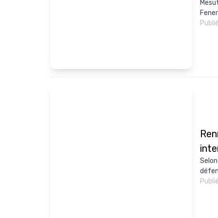
Mesut
Fener
Publi
Renn
int
Selon
défen
Publi