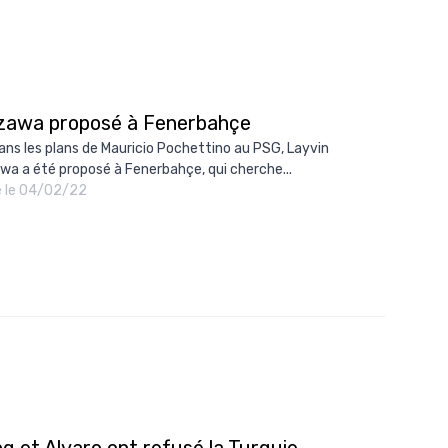
zawa proposé à Fenerbahçe
ans les plans de Mauricio Pochettino au PSG, Layvin
wa a été proposé à Fenerbahçe, qui cherche...
é le 04/02/22
g et Alvaro ont refusé la Turquie