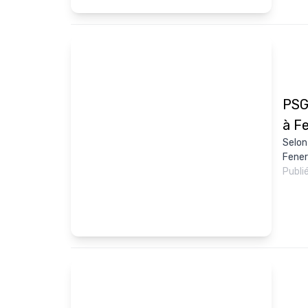
PSG 
à F
Selon
Fener
Publi