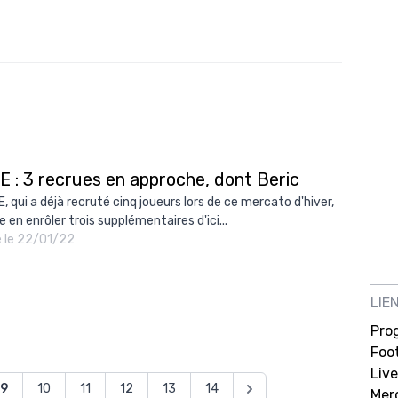
E : 3 recrues en approche, dont Beric
, qui a déjà recruté cinq joueurs lors de ce mercato d'hiver,
 en enrôler trois supplémentaires d'ici...
é le 22/01/22
LIE
Pro
Foot
Live
9
10
11
12
13
14
Mer