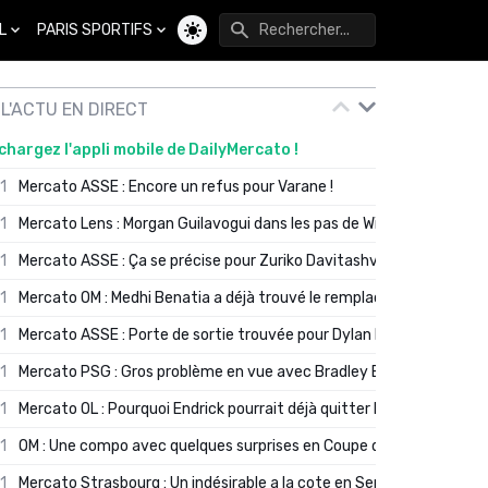
L
PARIS SPORTIFS
Changer de thème
L'ACTU EN DIRECT
chargez l'appli mobile de DailyMercato !
01
Mercato ASSE : Encore un refus pour Varane !
01
Mercato Lens : Morgan Guilavogui dans les pas de Will Still ?
01
Mercato ASSE : Ça se précise pour Zuriko Davitashvili
01
Mercato OM : Medhi Benatia a déjà trouvé le remplaçant de Robinio
01
Mercato ASSE : Porte de sortie trouvée pour Dylan Batubinsika
01
Mercato PSG : Gros problème en vue avec Bradley Barcola ?
01
Mercato OL : Pourquoi Endrick pourrait déjà quitter Lyon en janvier
01
OM : Une compo avec quelques surprises en Coupe de France
01
Mercato Strasbourg : Un indésirable a la cote en Serie A