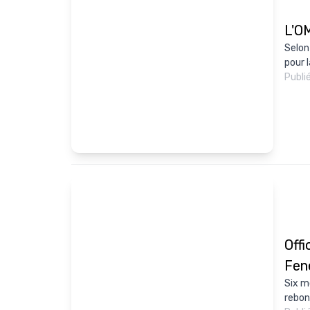
L'OM
Selon
pour l
Publi
Offi
Fen
Six m
rebon